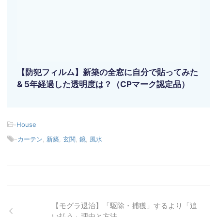
【防犯フィルム】新築の全窓に自分で貼ってみた
& 5年経過した透明度は？（CPマーク認定品）
-
House
-
カーテン
,
新築
,
玄関
,
鏡
,
風水
【モグラ退治】「駆除・捕獲」するより「追
い払う」理由と方法